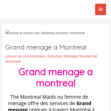
Aller
Men
au
contenu
princ
Post
navigation
Grand menage a Montreal
Laisser un commentaire
/
Entretien Menager Residentiel
Montreal
Grand menage a
montreal
The Montreal Maids ou femme de
menage offre des services de
Grand
menage
uniques à travers Montréal à