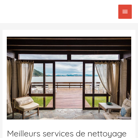
Aller
Men
au
contenu
princ
Post
navigation
Meilleurs services de nettoyage