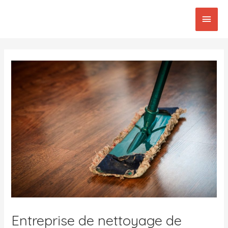
Aller
Men
au
contenu
princ
Post
navigation
Entreprise de nettoyage de