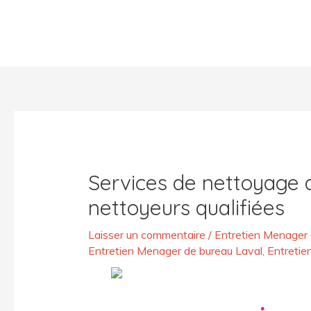
Aller
au
contenu
Post
navigation
Services de nettoyage
nettoyeurs qualifiées
Laisser un commentaire
/
Entretien Menager
Entretien Menager de bureau Laval
,
Entretie