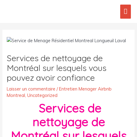
Aller
Men
au
contenu
prin
Post
navigation
Services de nettoyage de
Montréal sur lesquels vous
pouvez avoir confiance
Laisser un commentaire
/
Entretien Menager Airbnb
Montreal
,
Uncategorized
Services de
nettoyage de
Montréal sur lesquels