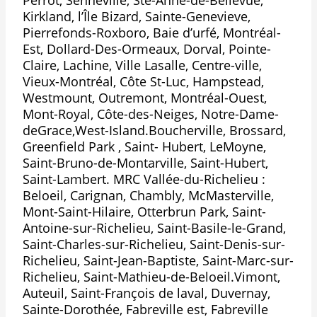
Perrot, Senneville, Ste-Anne-de-Bellevue,
Kirkland, l’Île Bizard, Sainte-Genevieve,
Pierrefonds-Roxboro, Baie d’urfé, Montréal-
Est, Dollard-Des-Ormeaux, Dorval, Pointe-
Claire, Lachine, Ville Lasalle, Centre-ville,
Vieux-Montréal, Côte St-Luc, Hampstead,
Westmount, Outremont, Montréal-Ouest,
Mont-Royal, Côte-des-Neiges, Notre-Dame-
deGrace,West-Island.Boucherville, Brossard,
Greenfield Park , Saint- Hubert, LeMoyne,
Saint-Bruno-de-Montarville, Saint-Hubert,
Saint-Lambert. MRC Vallée-du-Richelieu :
Beloeil, Carignan, Chambly, McMasterville,
Mont-Saint-Hilaire, Otterbrun Park, Saint-
Antoine-sur-Richelieu, Saint-Basile-le-Grand,
Saint-Charles-sur-Richelieu, Saint-Denis-sur-
Richelieu, Saint-Jean-Baptiste, Saint-Marc-sur-
Richelieu, Saint-Mathieu-de-Beloeil.Vimont,
Auteuil, Saint-François de laval, Duvernay,
Sainte-Dorothée, Fabreville est, Fabreville