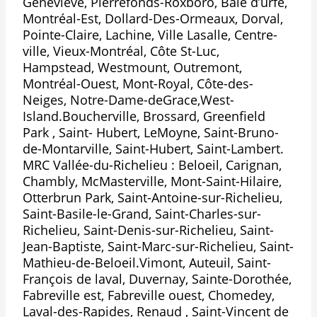
Genevieve, Pierrefonds-Roxboro, Baie d’urfé,
Montréal-Est, Dollard-Des-Ormeaux, Dorval,
Pointe-Claire, Lachine, Ville Lasalle, Centre-
ville, Vieux-Montréal, Côte St-Luc,
Hampstead, Westmount, Outremont,
Montréal-Ouest, Mont-Royal, Côte-des-
Neiges, Notre-Dame-deGrace,West-
Island.Boucherville, Brossard, Greenfield
Park , Saint- Hubert, LeMoyne, Saint-Bruno-
de-Montarville, Saint-Hubert, Saint-Lambert.
MRC Vallée-du-Richelieu : Beloeil, Carignan,
Chambly, McMasterville, Mont-Saint-Hilaire,
Otterbrun Park, Saint-Antoine-sur-Richelieu,
Saint-Basile-le-Grand, Saint-Charles-sur-
Richelieu, Saint-Denis-sur-Richelieu, Saint-
Jean-Baptiste, Saint-Marc-sur-Richelieu, Saint-
Mathieu-de-Beloeil.Vimont, Auteuil, Saint-
François de laval, Duvernay, Sainte-Dorothée,
Fabreville est, Fabreville ouest, Chomedey,
Laval-des-Rapides, Renaud , Saint-Vincent de