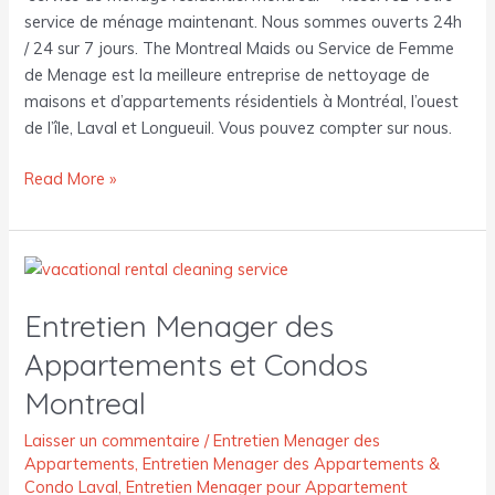
service de ménage maintenant. Nous sommes ouverts 24h
/ 24 sur 7 jours. The Montreal Maids ou Service de Femme
de Menage est la meilleure entreprise de nettoyage de
maisons et d’appartements résidentiels à Montréal, l’ouest
de l’île, Laval et Longueuil. Vous pouvez compter sur nous.
Read More »
Entretien
Menager
Entretien Menager des
des
Appartements
Appartements et Condos
et
Montreal
Condos
Montreal
Laisser un commentaire
/
Entretien Menager des
Appartements
,
Entretien Menager des Appartements &
Condo Laval
,
Entretien Menager pour Appartement