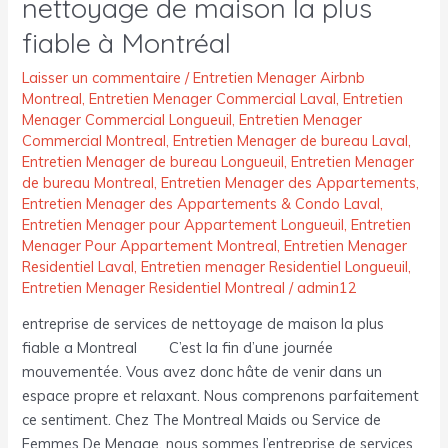
nettoyage de maison la plus
de
fiable à Montréal
maison
la
Laisser un commentaire
/
Entretien Menager Airbnb
plus
Montreal
,
Entretien Menager Commercial Laval
,
Entretien
fiable
Menager Commercial Longueuil
,
Entretien Menager
à
Commercial Montreal
,
Entretien Menager de bureau Laval
,
Montréal
Entretien Menager de bureau Longueuil
,
Entretien Menager
de bureau Montreal
,
Entretien Menager des Appartements
,
Entretien Menager des Appartements & Condo Laval
,
Entretien Menager pour Appartement Longueuil
,
Entretien
Menager Pour Appartement Montreal
,
Entretien Menager
Residentiel Laval
,
Entretien menager Residentiel Longueuil
,
Entretien Menager Residentiel Montreal
/
admin12
entreprise de services de nettoyage de maison la plus
fiable a Montreal C’est la fin d’une journée
mouvementée. Vous avez donc hâte de venir dans un
espace propre et relaxant. Nous comprenons parfaitement
ce sentiment. Chez The Montreal Maids ou Service de
Femmes De Menage, nous sommes l’entreprise de services