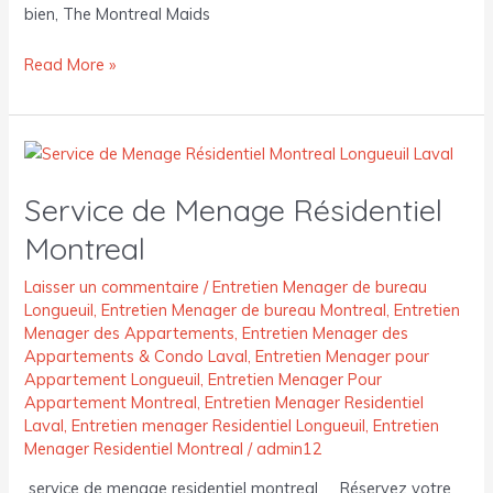
bien, The Montreal Maids
Read More »
Service
de
Service de Menage Résidentiel
Menage
Résidentiel
Montreal
Montreal
Laisser un commentaire
/
Entretien Menager de bureau
Longueuil
,
Entretien Menager de bureau Montreal
,
Entretien
Menager des Appartements
,
Entretien Menager des
Appartements & Condo Laval
,
Entretien Menager pour
Appartement Longueuil
,
Entretien Menager Pour
Appartement Montreal
,
Entretien Menager Residentiel
Laval
,
Entretien menager Residentiel Longueuil
,
Entretien
Menager Residentiel Montreal
/
admin12
service de menage residentiel montreal Réservez votre