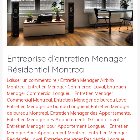
Entreprise d’entretien Menager
Résidentiel Montreal
Laisser un commentaire
/
Entretien Menager Airbnb
Montreal
,
Entretien Menager Commercial Laval
,
Entretien
Menager Commercial Longueuil
,
Entretien Menager
Commercial Montreal
,
Entretien Menager de bureau Laval
,
Entretien Menager de bureau Longueuil
,
Entretien Menager
de bureau Montreal
,
Entretien Menager des Appartements
,
Entretien Menager des Appartements & Condo Laval
,
Entretien Menager pour Appartement Longueuil
,
Entretien
Menager Pour Appartement Montreal
,
Entretien Menager
Residentiel Laval
,
Entretien menager Residentiel Longueuil
,