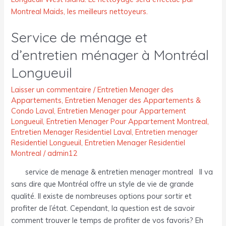
ménage
et
Service de ménage et
d’entretien
ménager
d’entretien ménager à Montréal
à
Longueuil
Montréal
Longueuil
Laisser un commentaire
/
Entretien Menager des
Appartements
,
Entretien Menager des Appartements &
Condo Laval
,
Entretien Menager pour Appartement
Longueuil
,
Entretien Menager Pour Appartement Montreal
,
Entretien Menager Residentiel Laval
,
Entretien menager
Residentiel Longueuil
,
Entretien Menager Residentiel
Montreal
/
admin12
service de menage & entretien menager montreal Il va
sans dire que Montréal offre un style de vie de grande
qualité. Il existe de nombreuses options pour sortir et
profiter de l’état. Cependant, la question est de savoir
comment trouver le temps de profiter de vos favoris? Eh