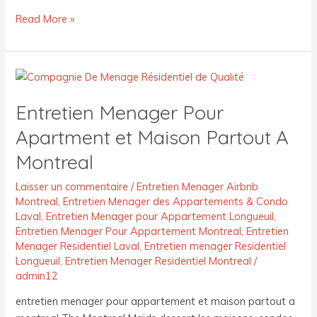
Read More »
Entretien
Menager
Entretien Menager Pour
Pour
Apartment
Apartment et Maison Partout A
et
Montreal
Maison
Partout
Laisser un commentaire
/
Entretien Menager Airbnb
A
Montreal
,
Entretien Menager des Appartements & Condo
Montreal
Laval
,
Entretien Menager pour Appartement Longueuil
,
Entretien Menager Pour Appartement Montreal
,
Entretien
Menager Residentiel Laval
,
Entretien menager Residentiel
Longueuil
,
Entretien Menager Residentiel Montreal
/
admin12
entretien menager pour appartement et maison partout a