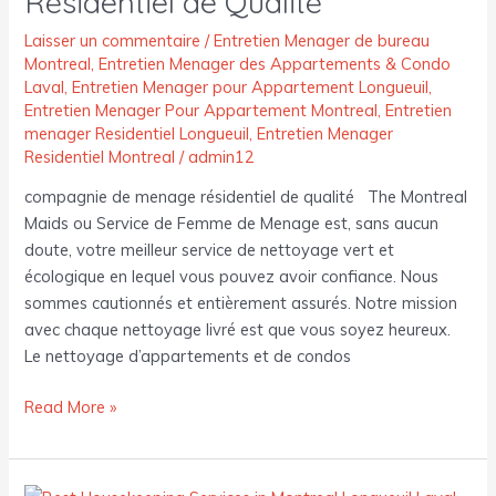
Résidentiel de Qualité
de
Qualité
Laisser un commentaire
/
Entretien Menager de bureau
Montreal
,
Entretien Menager des Appartements & Condo
Laval
,
Entretien Menager pour Appartement Longueuil
,
Entretien Menager Pour Appartement Montreal
,
Entretien
menager Residentiel Longueuil
,
Entretien Menager
Residentiel Montreal
/
admin12
compagnie de menage résidentiel de qualité The Montreal
Maids ou Service de Femme de Menage est, sans aucun
doute, votre meilleur service de nettoyage vert et
écologique en lequel vous pouvez avoir confiance. Nous
sommes cautionnés et entièrement assurés. Notre mission
avec chaque nettoyage livré est que vous soyez heureux.
Le nettoyage d’appartements et de condos
Read More »
Entretien