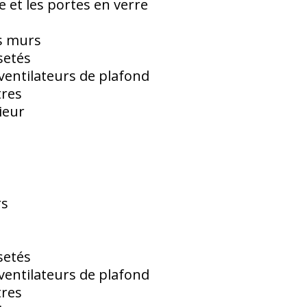
 et les portes en verre
es murs
setés
ventilateurs de plafond
tres
rieur
rs
setés
ventilateurs de plafond
tres