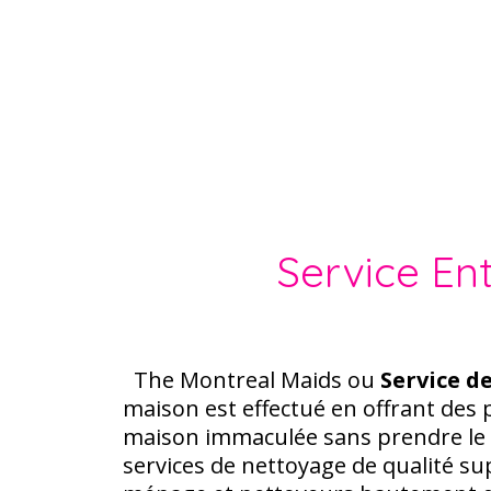
Aller
au
contenu
Service En
Nous croyons que votre
The Montreal Maids ou
Service 
maison est effectué en offrant des p
maison immaculée sans prendre le t
services de nettoyage de qualité s