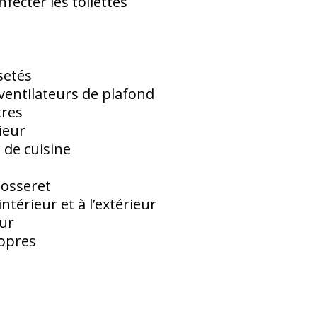
nfecter les toilettes
setés
ventilateurs de plafond
tres
rieur
r de cuisine
dosseret
ntérieur et à l’extérieur
our
ropres