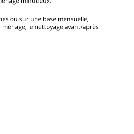
 ménage minutieux.
nes ou sur une base mensuelle,
d m
é
nage, le nettoyage avant/après